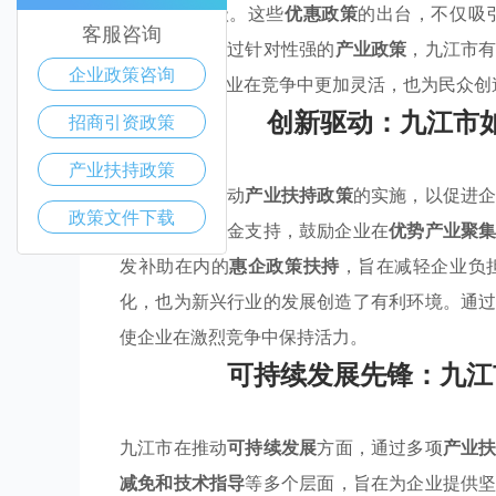
实现创新升级。这些
优惠政策
的出台，不仅吸
客服咨询
力。此外，通过针对性强的
产业政策
，九江市
企业政策咨询
施使得当地企业在竞争中更加灵活，也为民众创
创新驱动：九江市
招商引资政策
产业扶持政策
九江市积极推动
产业扶持政策
的实施，以促进
政策文件下载
开发提供了资金支持，鼓励企业在
优势产业聚
发补助在内的
惠企政策扶持
，旨在减轻企业负
化，也为新兴行业的发展创造了有利环境。通
使企业在激烈竞争中保持活力。
可持续发展先锋：九江
九江市在推动
可持续发展
方面，通过多项
产业
减免和技术指导
等多个层面，旨在为企业提供